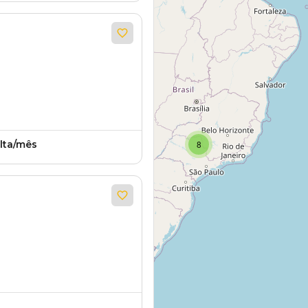
lta/mês
8