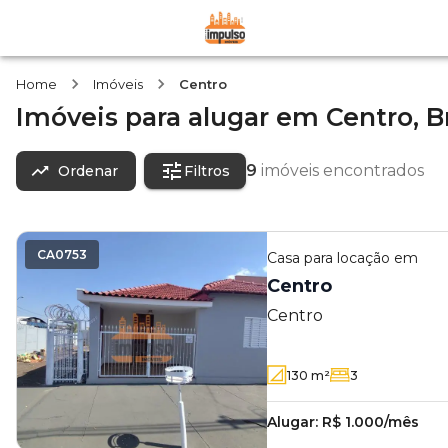
Home
Imóveis
Centro
Imóveis
para alugar
em
Centro,
B
9
imóveis encontrados
Ordenar
Filtros
CA0753
Casa
para locação em
Centro
Centro
130
m²
3
Alugar:
R$ 1.000/mês