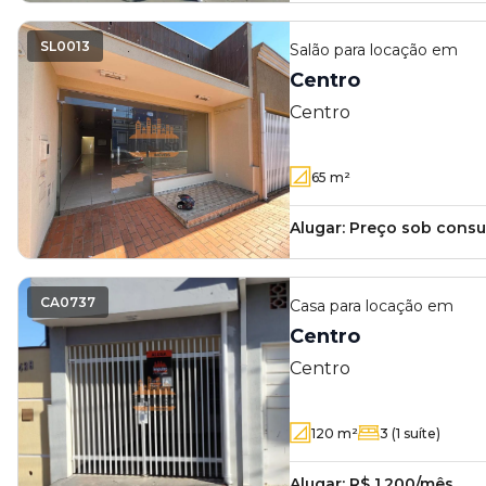
SL0013
Salão
para locação em
Centro
Centro
65
m²
Alugar:
Preço sob consu
CA0737
Casa
para locação em
Centro
Centro
120
m²
3
(1 suíte)
Alugar:
R$ 1.200/mês