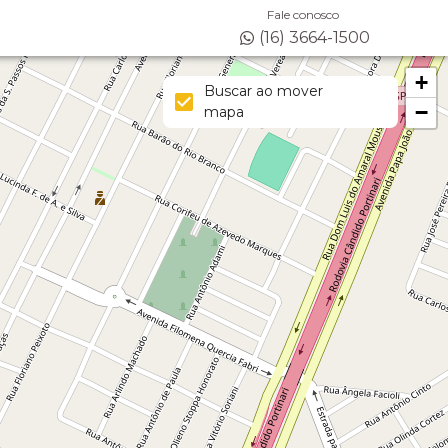
Fale conosco
(16) 3664-1500
+
Buscar ao mover
−
mapa