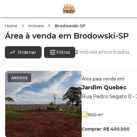
Home
Imóveis
Brodowski-SP
Área
à venda
em
Brodowski-SP
2
imóveis encontrados
Ordenar
Filtros
AR0002
Área
para venda em
Jardim Quebec
Rua Pedro Segato 0 -
Brodowski - SP
1500
m²
Comprar:
R$ 400.000