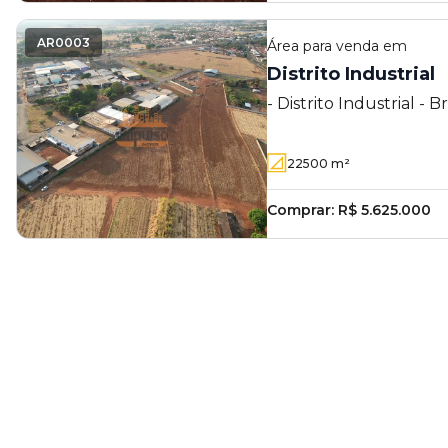
AR0003
Área
para venda em
Distrito Industrial
- Distrito Industrial - 
22500
m²
Comprar:
R$ 5.625.000