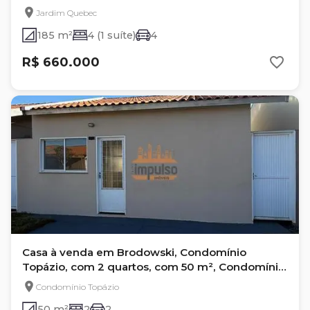
Jardim Quebec
185 m²
4 (1 suíte)
4
R$ 660.000
Casa à venda em Brodowski, Condomínio
Topázio, com 2 quartos, com 50 m², Condomínio
Topazio
Condomínio Topázio
50 m²
2
2