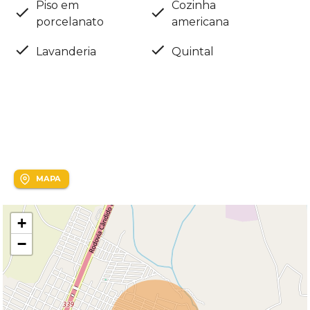
Piso em
Cozinha
porcelanato
americana
Lavanderia
Quintal
Localização
João Luis de Vicente
MAPA
+
−