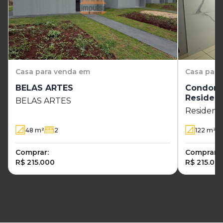
Casa
para venda em
Casa
para
BELAS ARTES
Condomí
Residenc
BELAS ARTES
Residenci
48
m²
2
122
m²
Comprar:
Comprar:
R$ 215.000
R$ 215.00