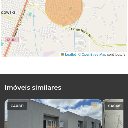
Leaflet
|
©
OpenStreetMap
contributors
Imóveis similares
CA0811
CA0661