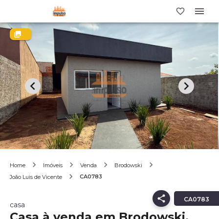
Home
Imóveis
Venda
Brodowski
CA0783
João Luis de Vicente
CA0783
casa
Casa à venda em Brodowski,