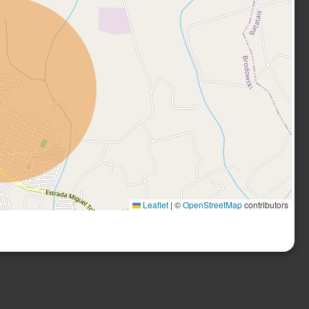
Leaflet
|
©
OpenStreetMap
contributors