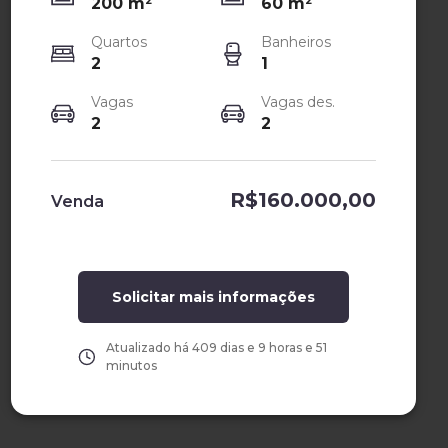
200
m²
60
m²
Quartos
Banheiros
2
1
Vagas
Vagas des.
2
2
R$160.000,00
Venda
Solicitar mais informações
Atualizado há
409 dias e 9 horas e 51
minutos