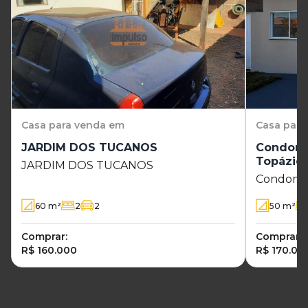
Casa
para venda em
Casa
para
JARDIM DOS TUCANOS
Condomí
Topázio
JARDIM DOS TUCANOS
Condomín
60
m²
2
2
50
m²
Comprar:
Comprar:
R$ 160.000
R$ 170.00