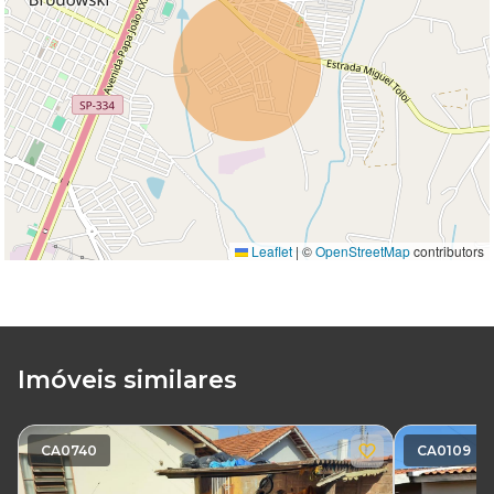
Leaflet
|
©
OpenStreetMap
contributors
Imóveis similares
CA0740
CA0109