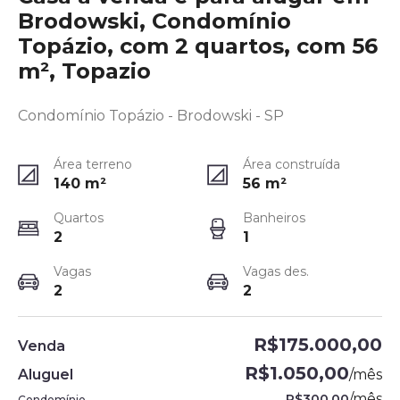
Brodowski, Condomínio
Topázio, com 2 quartos, com 56
m², Topazio
Condomínio Topázio - Brodowski - SP
Área terreno
Área construída
140
m²
56
m²
Quartos
Banheiros
2
1
Vagas
Vagas des.
2
2
R$175.000,00
Venda
R$1.050,00
Aluguel
/
mês
/
mês
R$300,00
Condomínio