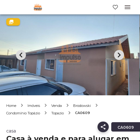
Home
Imóveis
Venda
Brodowski
CA0609
Condomínio Topázio
Topazio
CA0609
casa
Casa à venda e para alugar em