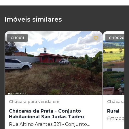
Imóveis similares
CH0011
CH0020
Chácara
para venda em
Chácara
p
Chácaras da Prata - Conjunto
Rural
Habitacional São Judas Tadeu
Estrada d
Rua Altíno Arantes 321 - Conjunto
- SP