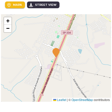
MAPA
STREET VIEW
+
−
Leaflet
|
©
OpenStreetMap
contributors