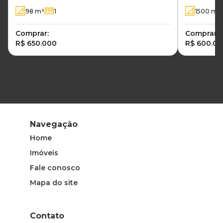
Habitacional São Judas Tadeu -
98
m²
1
1500
m²
Brodowski - SP
Comprar:
Comprar:
R$ 650.000
R$ 600.0
Navegação
Home
Imóveis
Fale conosco
Mapa do site
Contato