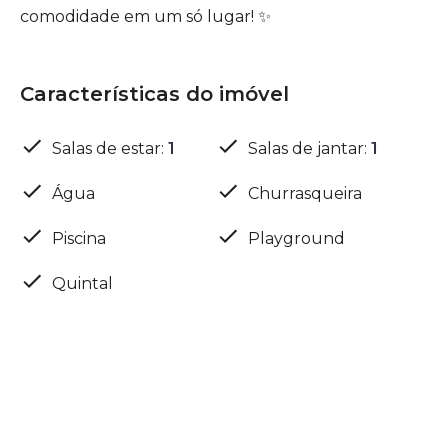
comodidade em um só lugar! ✨
Características do imóvel
Salas de estar
:
1
Salas de jantar
:
1
Água
Churrasqueira
Piscina
Playground
Quintal
Localização
Rodovia Candido Portinari, 6 - Zona Rural