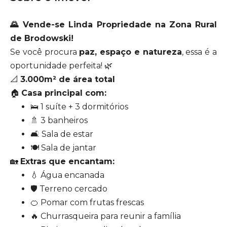
🌄 Vende-se Linda Propriedade na Zona Rural
de Brodowski!
Se você procura
paz, espaço e natureza
, essa é a
oportunidade perfeita! 🌿
📐
3.000m² de área total
🏠
Casa principal com:
🛌 1 suíte + 3 dormitórios
🚿 3 banheiros
🛋️ Sala de estar
🍽️ Sala de jantar
🏡
Extras que encantam:
💧 Água encanada
🛡️ Terreno cercado
🍊 Pomar com frutas frescas
🔥 Churrasqueira para reunir a família