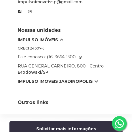
impulsoimoveissp@gmail.com
Nossas unidades
IMPULSO IMÓVEIS
CRECI
24397-J
Fale conosco: (16) 3664-1500
RUA GENERAL CARNEIRO, 800 - Centro
Brodowski/SP
IMPULSO IMOVEIS JARDINOPOLIS
Outros links
Desenvolvido por
Solicitar mais informações