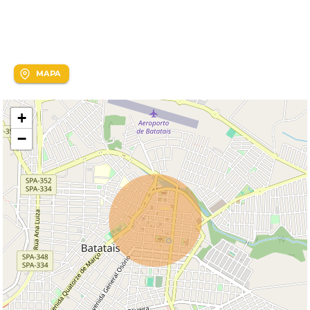
Localização
Centro
MAPA
+
−