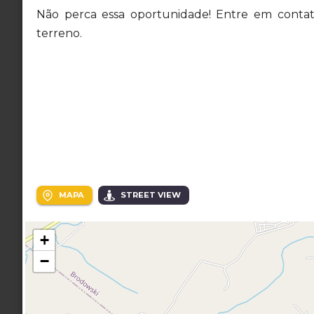
Não perca essa oportunidade! Entre em contat
terreno.
Localização
Rua Constantino José Machado, 233 - Jardim Qu
MAPA
STREET VIEW
+
−