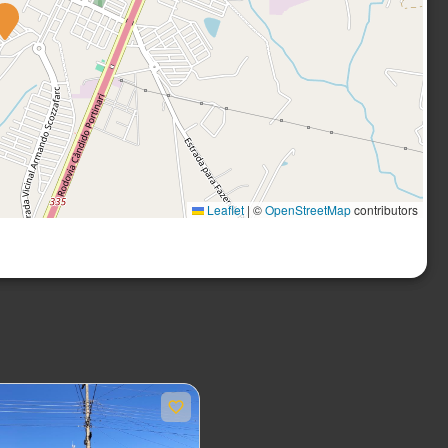
Leaflet
|
©
OpenStreetMap
contributors