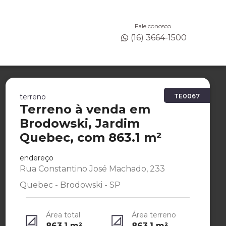
Fale conosco
(16) 3664-1500
terreno
TE0067
Terreno à venda em
Brodowski, Jardim
Quebec, com 863.1 m²
endereço
Rua Constantino José Machado, 233
Quebec - Brodowski - SP
Área total
Área terreno
863.1
m²
863.1
m²