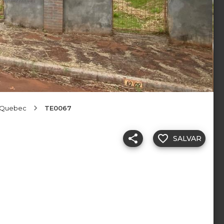
 Quebec
TE0067
SALVAR